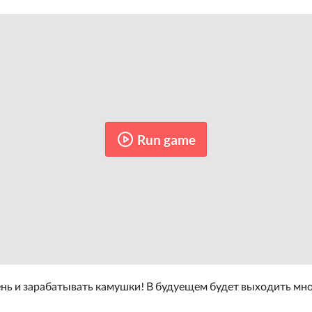
Run game
ень и зарабатывать камушки! В будуещем будет выходить мн